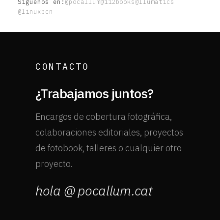
Síguenos en:
@pocallum
@112books
@llumatics
@linuxbcn
CONTACTO
¿Trabajamos juntos?
Encargos de cobertura fotográfica,
colaboraciones editoriales, proyectos
de fotobook, talleres o cualquier otro
proyecto.
hola @ pocallum.cat