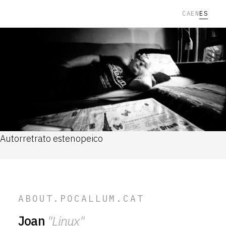
CA
EN
ES
Autorretrato estenopeico
ABOUT.POCALLUM.CAT
Joan
"Linux"